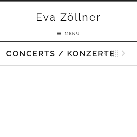
Skip
Eva Zöllner
to
content
MENU
CONCERTS / KONZERTE
Previ
Bac
N