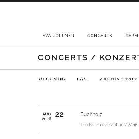
Skip
to
content
EVA ZÖLLNER
CONCERTS
REPE
CONCERTS / KONZER
UPCOMING
PAST
ARCHIVE 2012
22
Buchholz
AUG
2026
Trio Kohmann/Zöllner/Weiß