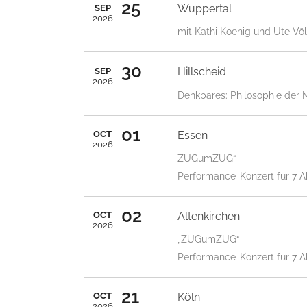
25
Wuppertal
SEP
2026
mit Kathi Koenig und Ute Vö
30
Hillscheid
SEP
2026
Denkbares: Philosophie der 
01
Essen
OCT
2026
ZUGumZUG“
Performance-Konzert für 7 A
02
Altenkirchen
OCT
2026
„ZUGumZUG“
Performance-Konzert für 7 A
21
Köln
OCT
2026