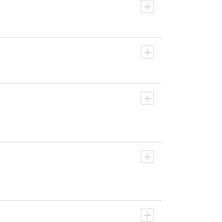
+
+
+
+
+