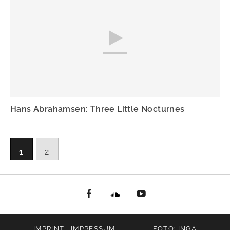
Hans Abrahamsen: Three Little Nocturnes
1
2
facebook
Soundcloud
youtube
IMPRINT | IMPRESSUM
FOTO: INGA