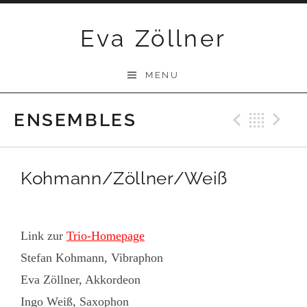
Skip
Eva Zöllner
to
content
MENU
ENSEMBLES
Previ
Bac
N
Kohmann/Zöllner/Weiß
Link zur
Trio-Homepage
Stefan Kohmann, Vibraphon
Eva Zöllner, Akkordeon
Ingo Weiß, Saxophon