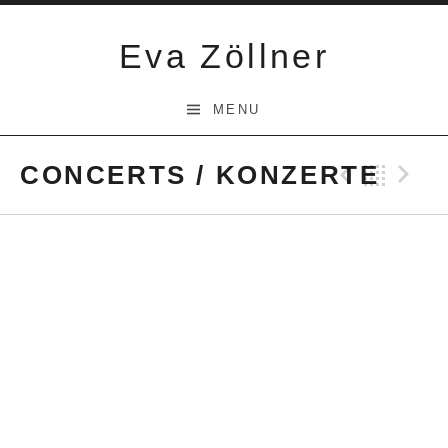
Skip
to
Eva Zöllner
content
MENU
CONCERTS / KONZERTE
Previ
Bac
N