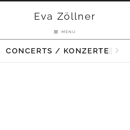
Skip
Eva Zöllner
to
content
MENU
CONCERTS / KONZERTE
Previ
Bac
N