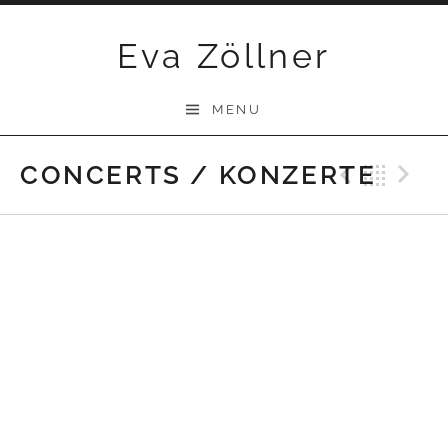
Skip
Eva Zöllner
to
content
MENU
CONCERTS / KONZERTE
Previ
Bac
N