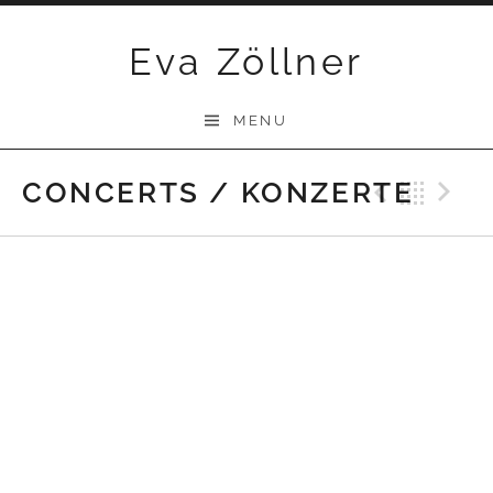
Skip
Eva Zöllner
to
content
MENU
CONCERTS / KONZERTE
Previ
Bac
N