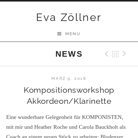
Skip
Eva Zöllner
to
content
MENU
NEWS
Previ
Bac
N
MÄRZ 9, 2018
Kompositionsworkshop
Akkordeon/Klarinette
Eine wunderbare Gelegenheit für KOMPONISTEN,
mit mir und Heather Roche und Carola Bauckholt als
Coach an einem neuen Stück zu arbeiten: Bludenzer