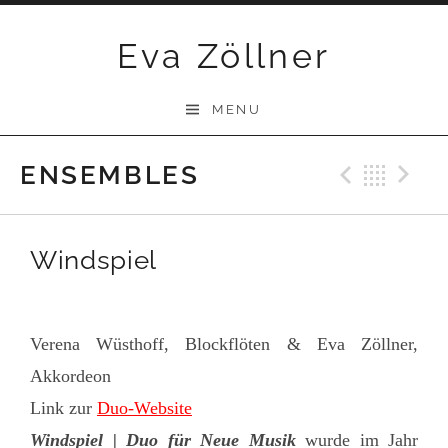
Skip
Eva Zöllner
to
content
MENU
ENSEMBLES
Previ
Bac
N
Windspiel
Verena Wüsthoff, Blockflöten & Eva Zöllner,
Akkordeon
Link zur
Duo-Website
Windspiel | Duo für Neue Musik
wurde im Jahr