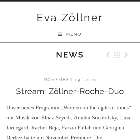
Skip
Eva Zöllner
to
content
MENU
NEWS
Previ
Bac
N
NOVEMBER 19, 2021
Stream: Zöllner-Roche-Duo
Unser neues Programm „Women on the egde of times“
mit Musik von Elnaz Seyedi, Annika Socolofsky, Lina
Järnegard, Rachel Beja, Farzia Fallah und Georgina
Derbez hatte um November Premiere. Die