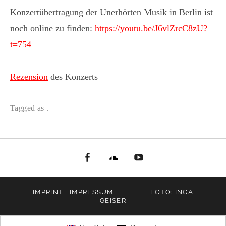
Konzertübertragung der Unerhörten Musik in Berlin ist
noch online zu finden:
https://youtu.be/J6vlZrcC8zU?
t=754
Rezension
des Konzerts
Tagged as .
facebook
Soundcloud
youtube
IMPRINT | IMPRESSUM
FOTO: INGA
GEISER