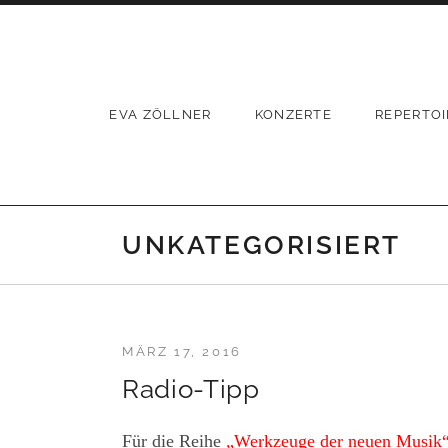
Skip
to
content
EVA ZÖLLNER
KONZERTE
REPERTOI
UNKATEGORISIERT
MÄRZ 17, 2016
Radio-Tipp
Für die Reihe
„Werkzeuge der neuen Musik