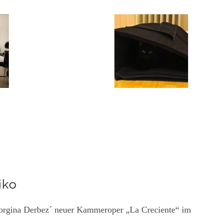
iko
eorgina Derbez´ neuer Kammeroper „La Creciente“ im