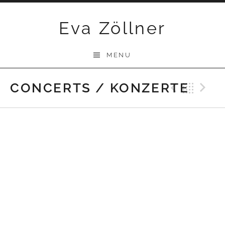
Skip
Eva Zöllner
to
content
MENU
CONCERTS / KONZERTE
Previ
Bac
N