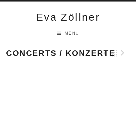
Skip
to
Eva Zöllner
content
MENU
CONCERTS / KONZERTE
Previ
Bac
N