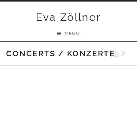
Skip
Eva Zöllner
to
content
MENU
CONCERTS / KONZERTE
Previ
Bac
N