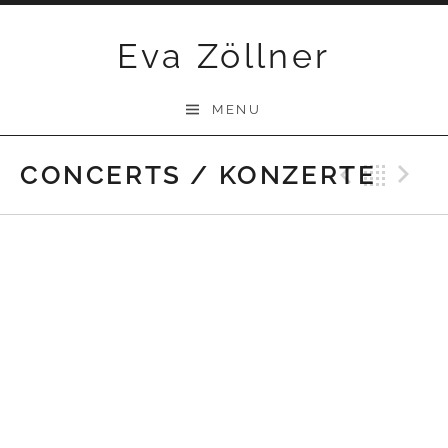
Skip
Eva Zöllner
to
content
MENU
CONCERTS / KONZERTE
Previ
Bac
N