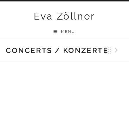
Skip
Eva Zöllner
to
content
MENU
CONCERTS / KONZERTE
Previ
Bac
N