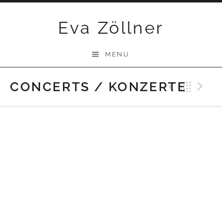
Skip
Eva Zöllner
to
content
MENU
CONCERTS / KONZERTE
Previ
Bac
N