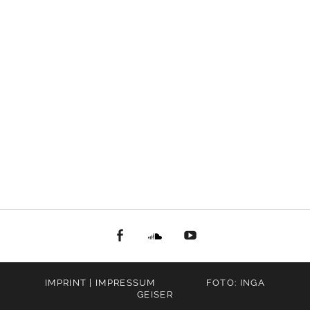
facebook
Soundcloud
youtube
IMPRINT | IMPRESSUM
FOTO: INGA
GEISER